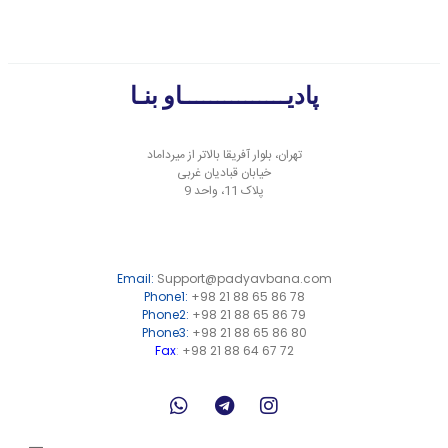
پادیـــــــــــــــاو بنـا
تهران، بلوار آفریقا بالاتر از میرداماد
خیابان قبادیان غربی
پلاک 11، واحد 9
Email:
Support@padyavbana.com
Phone1:
+98 21 88 65 86 78​
Phone2:
+98 21 88 65 86 79
Phone3:
+98 21 88 65 86 80
Fax
:
+98 21 88 64 67 72